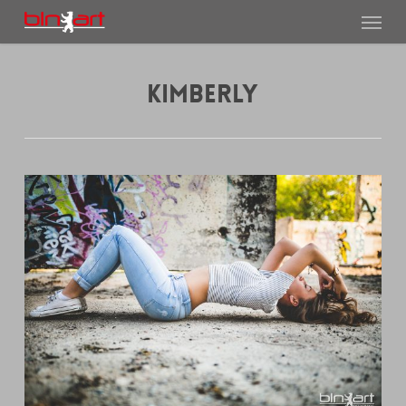
Menu
Skip
to
main
content
KIMBERLY