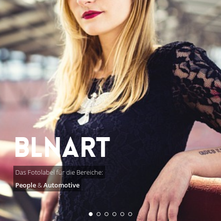
BLNART
Das Fotolabel für die Bereiche:
People
&
Automotive